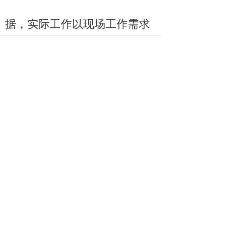
据，实际工作以现场工作需求
为标准，冷却塔技术问题请咨
询技术员。
作者：冷却塔技术员
冷却塔联系电话：010-
56281319 13811313272