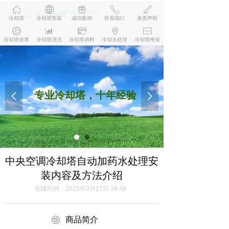
ꀇ
ꄓ
ꁠ
ꂅ
ꄅ
冷却塔
冷却塔安装
成功案例
联系我们
免责声明
ꂉ
ꀄ
ꀔ
ꄹ
ꂘ
冷却塔保养
冷却塔清洗
冷却塔填料
冷却水处理
冷却塔维保
专业冷却塔，十年经验
넳
넲
中央空调冷却塔自动加药水处理安
装内容及方法介绍
创建时间：
2025年3月27日
18:48
ꁵ
商品简介