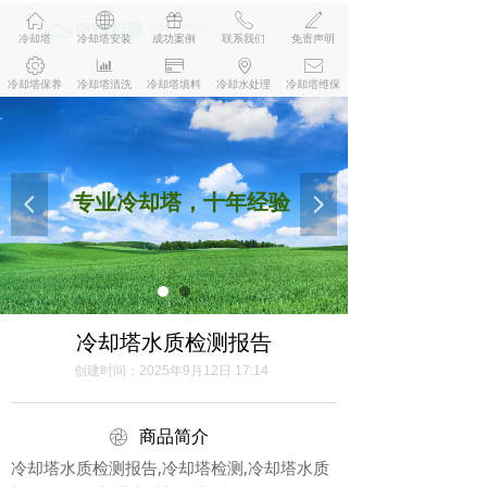
ꀇ
ꄓ
ꁠ
ꂅ
ꄅ
冷却塔
冷却塔安装
成功案例
联系我们
免责声明
ꂉ
ꀄ
ꀔ
ꄹ
ꂘ
冷却塔保养
冷却塔清洗
冷却塔填料
冷却水处理
冷却塔维保
专业冷却塔，十年经验
넳
넲
冷却塔水质检测报告
创建时间：
2025年9月12日
17:14
ꁵ
商品简介
冷却塔水质检测报告,冷却塔检测,冷却塔水质