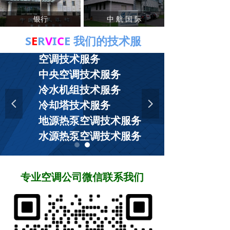
质量准则——质量是企业的生命；
银行
中 航 国 际
服务准则——追求卓越 真诚服务；
专业的技术、可靠的质量、优质的服务、合理的价格、永远
S
E
R
V
I
C
E 我们的技术服
是我们对新老客户坚定的承诺。
务
空调技术服务
中央空调技术服务
冷水机组技术服务
넳
넲
冷却塔技术服务
地源热泵空调技术服务
水源热泵空调技术服务
专业空调公司微信联系我们